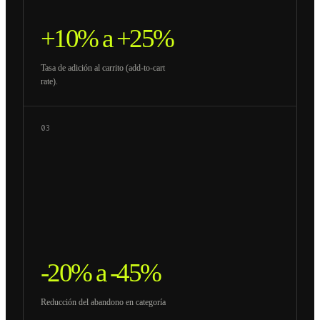
+10% a +25%
Tasa de adición al carrito (add-to-cart
rate).
03
-20% a -45%
Reducción del abandono en categoría