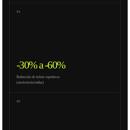
04
-30% a -60%
Reducción de tickets repetitivos
(stock/envíos/tallas)
05