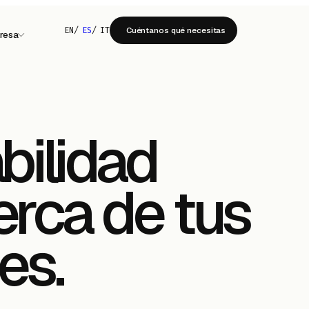
EN
/
ES
/
IT
Cuéntanos qué necesitas
resa
ilidad
erca de tus
es.