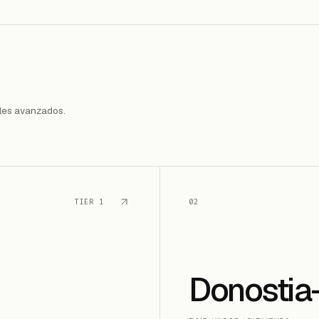
ales avanzados.
TIER
1
02
Donostia