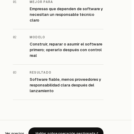
01
MEJOR PARA
Empresas que dependen de software y
necesitan un responsable técnico
claro
02
MODELO
Construir, reparar o asumir el software
primero; operarlo después con control
real
03
RESULTADO
Software fiable, menos proveedores y
responsabilidad clara después del
lanzamiento
Ver precios
→
Hablar sobre operación gestionada
↗