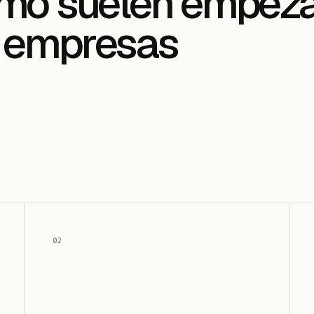
mo suelen empez
s empresas
02