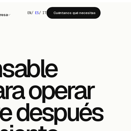
EN
/
ES
/
IT
Cuéntanos qué necesitas
resa
nsable
ara operar
re después