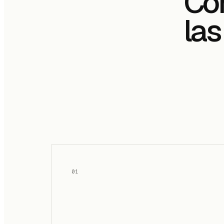
Có
la
01