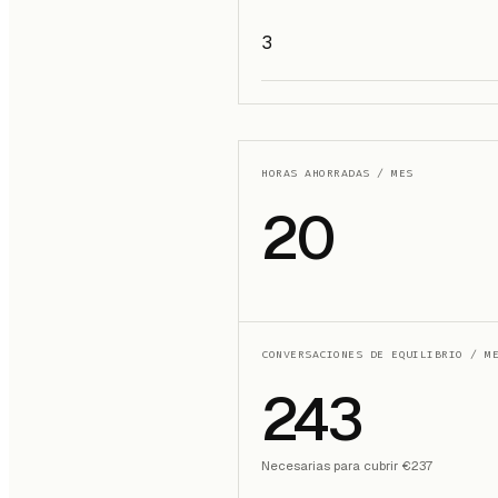
HORAS AHORRADAS / MES
20
CONVERSACIONES DE EQUILIBRIO / M
243
Necesarias para cubrir €237