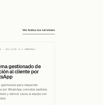
Ver todos los servicios
O
·
GO-LIVE 2-4 SEMANAS
ema gestionado de
ión al cliente por
tsApp
 gestionado para responder
as por WhatsApp, consultar pedidos,
ckets y derivar casos al equipo con
idad.