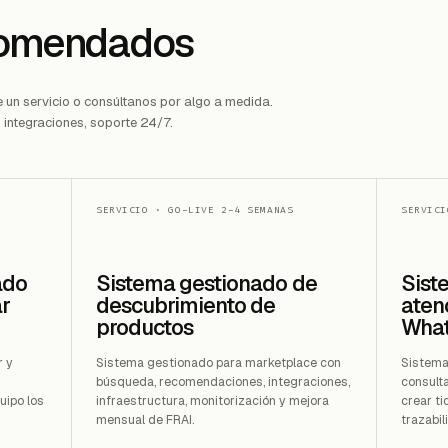
comendados
e un servicio o consúltanos por algo a medida.
 integraciones, soporte 24/7.
SERVICIO
·
GO-LIVE 2-4 SEMANAS
SERVICI
ado
Sistema gestionado de
Sist
ar
descubrimiento de
atenc
productos
Wha
r y
Sistema gestionado para marketplace con
Sistema
búsqueda, recomendaciones, integraciones,
consult
uipo los
infraestructura, monitorización y mejora
crear ti
mensual de FRAI.
trazabil