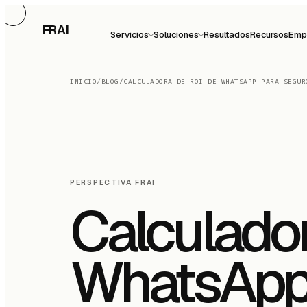
FRAI
Servicios
Soluciones
Resultados
Recursos
Emp
INICIO
/
BLOG
/
CALCULADORA DE ROI DE WHATSAPP PARA SEGUR
PERSPECTIVA FRAI
Calculado
WhatsApp 