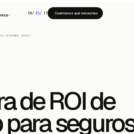
EN
/
ES
/
IT
Cuéntanos qué necesitas
resa
OS (ESPAÑA 2025)
ra de ROI de
para seguro