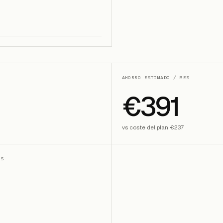
AHORRO ESTIMADO / MES
€391
vs coste del plan €237
ES