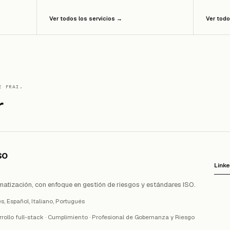
Ver todos los servicios
→
Ver todo
E FRAI.
r
so
Linke
matización, con enfoque en gestión de riesgos y estándares ISO.
és, Español, Italiano, Portugués
rollo full-stack · Cumplimiento
·
Profesional de Gobernanza y Riesgo